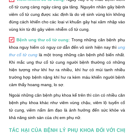
cổ tử cung càng ngày càng gia tăng. Nguyên nhân gây bệnh
viêm cổ tử cung được xác định là do vệ sinh vùng kín không
đúng cách khiến cho các loại vi khuẩn gây hại xâm nhập vào
vùng kín từ đó gây viêm nhiễm cổ tử cung.
Bệnh ung thư cổ tử cung
: Trong những căn bệnh phụ
khoa nguy hiểm có nguy cơ dẫn đến vô sinh hiện nay thì
ung
thư cổ tử cung
là một trong những căn bệnh phổ biến nhất.
Khi mắc ung thư cổ tử cung người bệnh thường có những
hiện tượng như khí hư ra nhiều, khí hư có mùi tanh nhiều
trường hợp bệnh nặng khí hư ra kèm máu khiến người bệnh
cảm thấy hoang mang, lo sợ.
Ngoài những căn bệnh phụ khoa kể trên thì còn có nhiều căn
bệnh phụ khoa khác như viêm vùng chậu, viêm lộ tuyến cổ
tử cung, viêm nấm âm đạo là ảnh hưởng đến sức khỏe và
khả năng sinh sản của chị em phụ nữ.
TÁC HẠI CỦA BỆNH LÝ PHỤ KHOA ĐỐI VỚI CHỊ