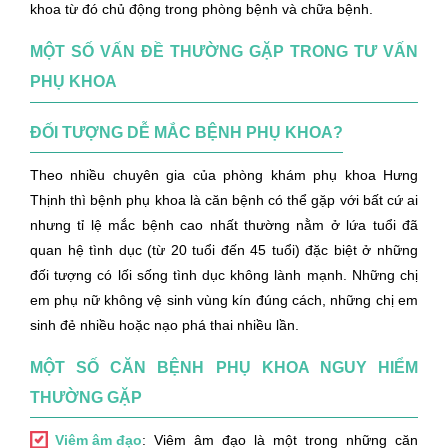
khoa từ đó chủ động trong phòng bệnh và chữa bệnh.
MỘT SỐ VẤN ĐỀ THƯỜNG GẶP TRONG TƯ VẤN
PHỤ KHOA
ĐỐI TƯỢNG DỄ MẮC BỆNH PHỤ KHOA?
Theo nhiều chuyên gia của phòng khám phụ khoa Hưng
Thịnh thì bệnh phụ khoa là căn bệnh có thể gặp với bất cứ ai
nhưng tỉ lệ mắc bệnh cao nhất thường nằm ở lứa tuổi đã
quan hệ tình dục (từ 20 tuổi đến 45 tuổi) đặc biệt ở những
đối tượng có lối sống tình dục không lành mạnh. Những chị
em phụ nữ không vệ sinh vùng kín đúng cách, những chị em
sinh đẻ nhiều hoặc nạo phá thai nhiều lần.
MỘT SỐ CĂN BỆNH PHỤ KHOA NGUY HIỂM
THƯỜNG GẶP
Viêm âm đạo
: Viêm âm đạo là một trong những căn