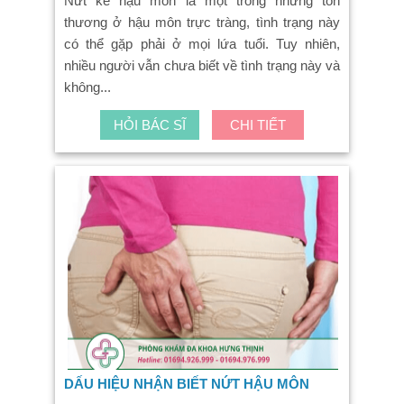
Nứt kẽ hậu môn là một trong những tổn
thương ở hậu môn trực tràng, tình trạng này
có thể gặp phải ở mọi lứa tuổi. Tuy nhiên,
nhiều người vẫn chưa biết về tình trạng này và
không...
HỎI BÁC SĨ
CHI TIẾT
DẤU HIỆU NHẬN BIẾT NỨT HẬU MÔN