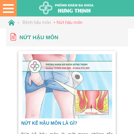
Bệnh hậu môn
Nứt hậu môn
NỨT HẬU MÔN
NỨT KẼ HẬU MÔN LÀ GÌ?