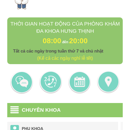
THỜI GIAN HOẠT ĐỘNG CỦA PHÒNG KHÁM
ĐA KHOA HƯNG THỊNH
08:00
20:00
đến
Tất cả các ngày trong tuần thứ 7 và chủ nhật
(Kể cả các ngày nghỉ lễ tết)
CHUYÊN KHOA
PHỤ KHOA