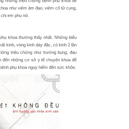
ong những triệu chứng bệnh phụ khoa dễ
hụ khoa như viêm âm đạo, viêm cổ tử cung,
 chị em phụ nữ.
 phụ khoa thường thấy nhất. Những biểu
ất kinh, vòng kinh dày đặc, có kinh 2 lần
những triệu chứng như trướng bụng, đau
ên đến những cơ sở y tế chuyên khoa để
 bệnh phụ khoa nguy hiểm đến sức khỏe.