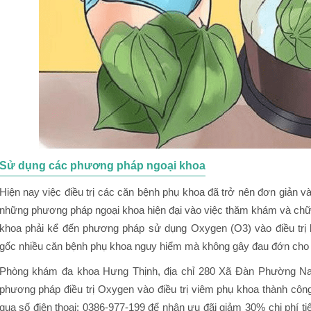
Sử dụng các phương pháp ngoại khoa
Hiện nay việc điều trị các căn bệnh phụ khoa đã trở nên đơn giản v
những phương pháp ngoại khoa hiện đại vào việc thăm khám và chữa
khoa phải kể đến phương pháp sử dụng Oxygen (O3) vào điều trị b
gốc nhiều căn bệnh phụ khoa nguy hiểm mà không gây đau đớn cho
Phòng khám đa khoa Hưng Thịnh, địa chỉ 280 Xã Đàn Phường N
phương pháp điều trị Oxygen vào điều trị viêm phụ khoa thành công
qua số điện thoại: 0386-977-199 để nhận ưu đãi giảm 30% chi phí t