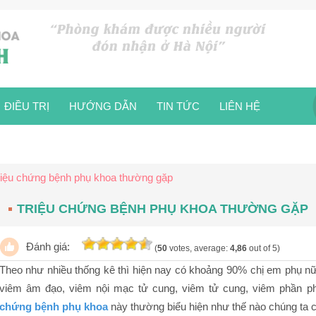
ĐIỀU TRỊ
HƯỚNG DẪN
TIN TỨC
LIÊN HỆ
riệu chứng bệnh phụ khoa thường gặp
TRIỆU CHỨNG BỆNH PHỤ KHOA THƯỜNG GẶP
Đánh giá:
(
50
votes, average:
4,86
out of 5)
Theo như nhiều thống kê thì hiện nay có khoảng 90% chị em phụ 
viêm âm đạo, viêm nội mạc tử cung, viêm tử cung, viêm phần 
chứng bệnh phụ khoa
này thường biểu hiện như thế nào chúng ta cù