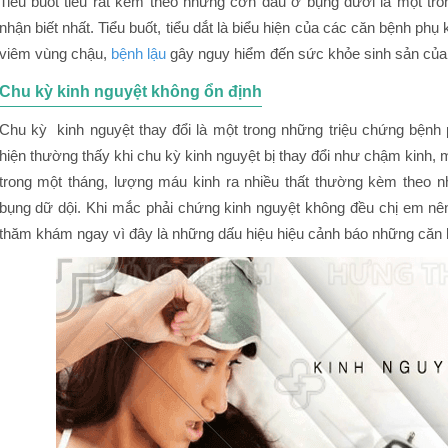
Tiểu buốt tiểu rắt kèm theo những cơn đau ở bụng dưới là một tr
nhận biết nhất. Tiểu buốt, tiểu dắt là biểu hiện của các căn bệnh p
viêm vùng chậu,
bệnh lậu
gây nguy hiểm đến sức khỏe sinh sản của
Chu kỳ kinh nguyệt không ổn định
Chu kỳ kinh nguyệt thay đổi là một trong những triệu chứng bệnh
hiện thường thấy khi chu kỳ kinh nguyệt bị thay đổi như chậm kinh, m
trong một tháng, lượng máu kinh ra nhiều thất thường kèm theo 
bụng dữ dội. Khi mắc phải chứng kinh nguyệt không đều chị em n
thăm khám ngay vì đây là những dấu hiệu hiệu cảnh báo những căn