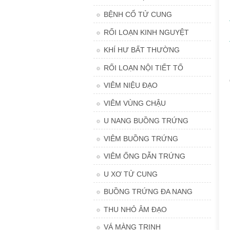
BỆNH CỔ TỬ CUNG
RỐI LOẠN KINH NGUYỆT
KHÍ HƯ BẤT THƯỜNG
RỐI LOẠN NỘI TIẾT TỐ
VIÊM NIỆU ĐẠO
VIÊM VÙNG CHẬU
U NANG BUỒNG TRỨNG
VIÊM BUỒNG TRỨNG
VIÊM ỐNG DẪN TRỨNG
U XƠ TỬ CUNG
BUỒNG TRỨNG ĐA NANG
THU NHỎ ÂM ĐẠO
VÁ MÀNG TRINH