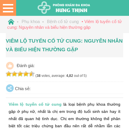
Phụ khoa
Bệnh cổ tử cung
Viêm lộ tuyến cổ tử
cung: Nguyên nhân và biểu hiện thường gặp
VIÊM LỘ TUYẾN CỔ TỬ CUNG: NGUYÊN NHÂN
VÀ BIỂU HIỆN THƯỜNG GẶP
Đánh giá:
(
38
votes, average:
4,82
out of 5)
Chia sẻ:
Viêm lộ tuyến cổ tử cung
là loại bệnh phụ khoa thường
gặp ở phụ nữ, nhất là chị em trong độ tuổi sinh sản hay ít
nhất đã quan hệ tình dục. Chị em thường không thể phân
biệt tốt các triệu chứng ban đầu nên rất dễ nhầm lẫn các