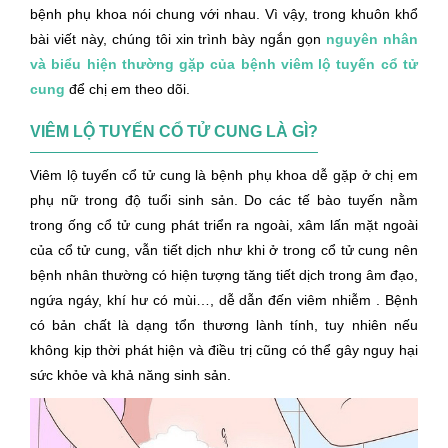
bệnh phụ khoa nói chung với nhau. Vì vậy, trong khuôn khổ
bài viết này, chúng tôi xin trình bày ngắn gọn
nguyên nhân
và biểu hiện thường gặp của bệnh viêm lộ tuyến cổ tử
cung
để chị em theo dõi.
VIÊM LỘ TUYẾN CỔ TỬ CUNG LÀ GÌ?
Viêm lộ tuyến cổ tử cung là bệnh phụ khoa dễ gặp ở chị em
phụ nữ trong độ tuổi sinh sản. Do các tế bào tuyến nằm
trong ống cổ tử cung phát triển ra ngoài, xâm lấn mặt ngoài
của cổ tử cung, vẫn tiết dịch như khi ở trong cổ tử cung nên
bệnh nhân thường có hiện tượng tăng tiết dịch trong âm đạo,
ngứa ngáy, khí hư có mùi…, dễ dẫn đến viêm nhiễm . Bệnh
có bản chất là dạng tổn thương lành tính, tuy nhiên nếu
không kịp thời phát hiện và điều trị cũng có thể gây nguy hại
sức khỏe và khả năng sinh sản.