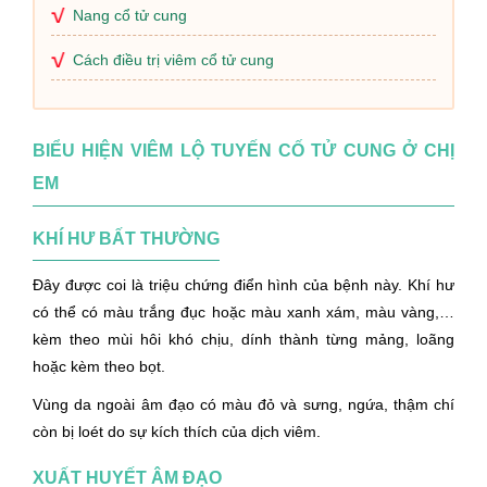
Nang cổ tử cung
Cách điều trị viêm cổ tử cung
BIỂU HIỆN VIÊM LỘ TUYẾN CỐ TỬ CUNG Ở CHỊ
EM
KHÍ HƯ BẤT THƯỜNG
Đây được coi là triệu chứng điển hình của bệnh này. Khí hư
có thể có màu trắng đục hoặc màu xanh xám, màu vàng,…
kèm theo mùi hôi khó chịu, dính thành từng mảng, loãng
hoặc kèm theo bọt.
Vùng da ngoài âm đạo có màu đỏ và sưng, ngứa, thậm chí
còn bị loét do sự kích thích của dịch viêm.
XUẤT HUYẾT ÂM ĐẠO