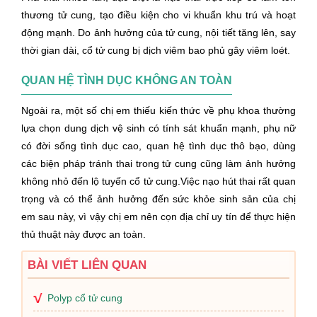
thương tử cung, tạo điều kiện cho vi khuẩn khu trú và hoạt
động mạnh. Do ảnh hưởng của tử cung, nội tiết tăng lên, say
thời gian dài, cổ tử cung bị dịch viêm bao phủ gây viêm loét.
QUAN HỆ TÌNH DỤC KHÔNG AN TOÀN
Ngoài ra, một số chị em thiếu kiến thức về phụ khoa thường
lựa chọn dung dịch vệ sinh có tính sát khuẩn mạnh, phụ nữ
có đời sống tình dục cao, quan hệ tình dục thô bạo, dùng
các biện pháp tránh thai trong tử cung cũng làm ảnh hưởng
không nhỏ đến lộ tuyến cổ tử cung.Việc nạo hút thai rất quan
trọng và có thể ảnh hưởng đến sức khỏe sinh sản của chị
em sau này, vì vậy chị em nên cọn địa chỉ uy tín để thực hiện
thủ thuật này được an toàn.
BÀI VIẾT LIÊN QUAN
Polyp cổ tử cung