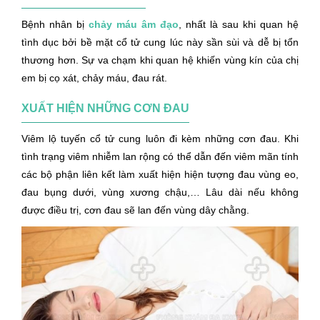
Bệnh nhân bị
chảy máu âm đạo
, nhất là sau khi quan hệ
tình dục bởi bề mặt cổ tử cung lúc này sần sùi và dễ bị tổn
thương hơn. Sự va chạm khi quan hệ khiến vùng kín của chị
em bị cọ xát, chảy máu, đau rát.
XUẤT HIỆN NHỮNG CƠN ĐAU
Viêm lộ tuyến cổ tử cung luôn đi kèm những cơn đau. Khi
tình trạng viêm nhiễm lan rộng có thể dẫn đến viêm mãn tính
các bộ phận liên kết làm xuất hiện hiện tượng đau vùng eo,
đau bụng dưới, vùng xương chậu,… Lâu dài nếu không
được điều trị, cơn đau sẽ lan đến vùng dây chằng.