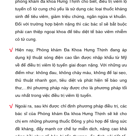
phòng khám đa khoa Hưng Thịnh cho biết, điều trị viêm lộ
tuyến cổ tử cung chủ yếu là sử dụng các loại thuốc kháng
sinh để tiêu viêm, giảm triệu chứng, ngăn ngừa vi khuẩn.
Đối với trường hợp bệnh nặng thì các bác sĩ sẽ bắt buộc
phải can thiệp ngoại khoa để tiêu diệt tế bào viêm nhiễm
cỏ tử cung.
Hiện nay, Phòng khám Đa Khoa Hưng Thịnh đang áp
dụng kỹ thuật sóng điện cao tần được nhập khẩu từ Mỹ
về để điều trị viêm lộ tuyến giai đoạn nặng. Với những ưu
điểm như: không đau, không chảy máu, không để lại sẹo,
thủ thuật nhanh gọn, tiêu diệt và phát hiện tế bào ung
thư,…thì phương pháp này được cho là phương pháp tối
ưu nhất trong việc điều trị viêm lộ tuyến.
Ngoài ra, sau khi được chỉ định phương pháp điều trị, các
bác sĩ của Phòng khám Đa khoa Hưng Thịnh sẽ kê cho
chị em những phương thuốc Đông y phù hợp để tăng sức
đề kháng, đẩy mạnh cơ chế tự miễn dịch, nâng cao khả