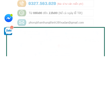
Bản quyền thuộc về Phòng Khám Đa Khoa
Hưng Thịnh 2020
Thông báo ngày 08/10/2025: Trang web
https://trungtamytecamle.com không thuộc quyền sở hữu của
Phòng khám Đa khoa Hưng Thịnh. Quý khách hàng vui lòng chú