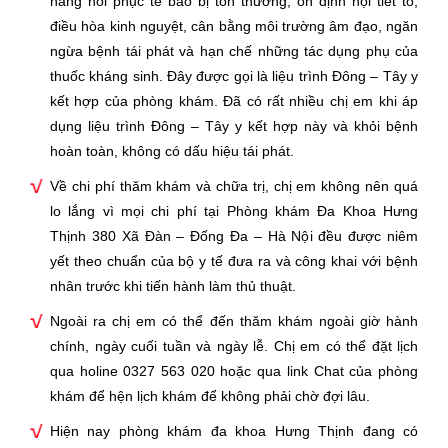
năng hồi phục tế bảo bị tổn thương, ổn định nội tiết tố,
điều hòa kinh nguyệt, cân bằng môi trường âm đạo, ngăn
ngừa bệnh tái phát và hạn chế những tác dụng phụ của
thuốc kháng sinh. Đây được gọi là liệu trình Đông – Tây y
kết hợp của phòng khám. Đã có rất nhiều chị em khi áp
dụng liệu trình Đông – Tây y kết hợp này và khỏi bệnh
hoàn toàn, không có dấu hiệu tái phát.
Về chi phí thăm khám và chữa trị, chị em không nên quá
lo lắng vì mọi chi phí tại Phòng khám Đa Khoa Hưng
Thịnh 380 Xã Đàn – Đống Đa – Hà Nội đều được niêm
yết theo chuẩn của bộ y tế đưa ra và công khai với bệnh
nhân trước khi tiến hành làm thủ thuật.
Ngoài ra chị em có thể đến thăm khám ngoài giờ hành
chính, ngày cuối tuần và ngày lễ. Chị em có thể đặt lịch
qua holine 0327 563 020 hoặc qua link Chat của phòng
khám để hện lịch khám để không phải chờ đợi lâu.
Hiện nay phòng khám đa khoa Hưng Thịnh đang có