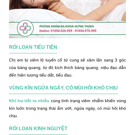
RỐI LOẠN TIỂU TIỆN
Chị em bị viêm lộ tuyến cổ tử cung sẽ xâm lấn sang 3 góc
của bàng quang, từ đó kích thích bàng quang, niệu đạo dẫn
đến hiện tượng tiểu dắt, tiểu đau.
VÙNG KÍN NGỨA NGÁY, CÓ MÙI HÔI KHÓ CHỊU
Khí hư tiết ra nhiều
cùng tình trạng viêm nhiễm khiến vùng
kín luôn trong trạng thái ẩm ướt, ngứa ngáy, có mùi hôi khó
chịu.
RỐI LOẠN KINH NGUYỆT