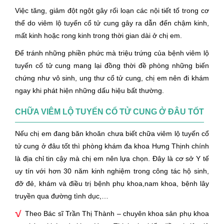
Việc tăng, giảm đột ngột gây rối loạn các nội tiết tố trong cơ
thể do viêm lộ tuyến cổ tử cung gây ra dẫn đến chậm kinh,
mất kinh hoặc rong kinh trong thời gian dài ở chị em.
Để tránh những phiền phức mà triệu trứng của bệnh viêm lộ
tuyến cố tử cung mang lại đồng thời đề phòng những biến
chứng như vô sinh, ung thư cổ tử cung, chị em nên đi khám
ngay khi phát hiện những dấu hiệu bất thường.
CHỮA VIÊM LỘ TUYẾN CỔ TỬ CUNG Ở ĐÂU TỐT
Nếu chị em đang băn khoăn chưa biết chữa viêm lộ tuyến cổ
tử cung ở đâu tốt thì phòng khám đa khoa Hưng Thịnh chính
là địa chỉ tin cậy mà chị em nên lựa chọn. Đây là cơ sở Y tế
uy tín với hơn 30 năm kinh nghiệm trong công tác hộ sinh,
đỡ đẻ, khám và điều trị bệnh phụ khoa,nam khoa, bệnh lây
truyền qua đường tình dục,…
Theo Bác sĩ Trần Thị Thành – chuyên khoa sản phụ khoa