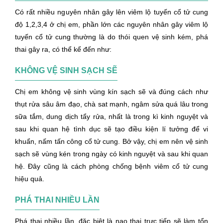
Có rất nhiều nguyên nhân gây lên viêm lộ tuyến cổ tử cung
độ 1,2,3,4 ở chị em, phần lớn các nguyên nhân gây viêm lộ
tuyến cổ tử cung thường là do thói quen vệ sinh kém, phá
thai gây ra, có thể kể đến như:
KHÔNG VỆ SINH SẠCH SẼ
Chị em không vệ sinh vùng kín sạch sẽ và đúng cách như
thụt rửa sâu âm đạo, chà sat mạnh, ngâm sửa quá lâu trong
sữa tắm, dung dịch tẩy rửa, nhất là trong kì kinh nguyệt và
sau khi quan hệ tình dục sẽ tạo điều kiện lí tưởng để vi
khuẩn, nấm tấn công cổ tử cung. Bở vậy, chị em nên vệ sinh
sạch sẽ vùng kén trong ngày có kinh nguyệt và sau khi quan
hệ. Đây cũng là cách phòng chống bệnh viêm cổ tử cung
hiệu quả.
PHÁ THAI NHIỀU LẦN
Phá thai nhiều lần, đặc biệt là nạo thai trực tiếp sẽ làm tổn