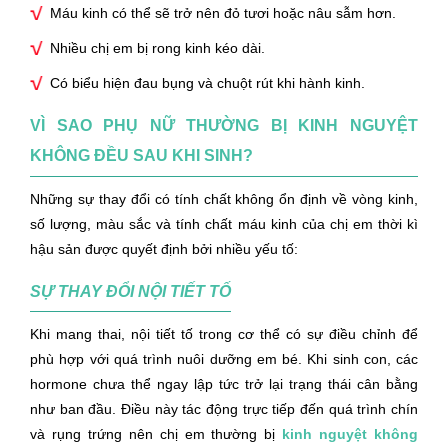
Máu kinh có thể sẽ trở nên đỏ tươi hoặc nâu sẫm hơn.
Nhiều chị em bị rong kinh kéo dài.
Có biểu hiện đau bụng và chuột rút khi hành kinh.
VÌ SAO PHỤ NỮ THƯỜNG BỊ KINH NGUYỆT
KHÔNG ĐỀU SAU KHI SINH?
Những sự thay đổi có tính chất không ổn định về vòng kinh,
số lượng, màu sắc và tính chất máu kinh của chị em thời kì
hậu sản được quyết định bởi nhiều yếu tố:
SỰ THAY ĐỔI NỘI TIẾT TỐ
Khi mang thai, nội tiết tố trong cơ thể có sự điều chỉnh để
phù hợp với quá trình nuôi dưỡng em bé. Khi sinh con, các
hormone chưa thể ngay lập tức trở lại trạng thái cân bằng
như ban đầu. Điều này tác động trực tiếp đến quá trình chín
và rụng trứng nên chị em thường bị
kinh nguyệt không