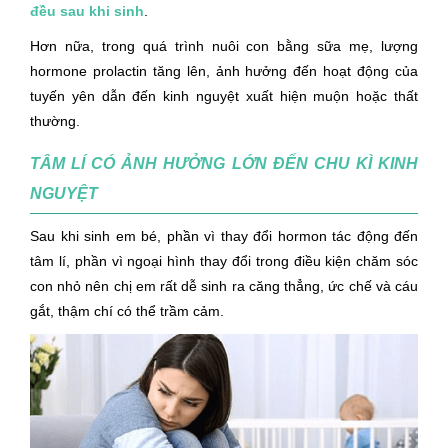
đều sau khi sinh
.
Hơn nữa, trong quá trình nuôi con bằng sữa mẹ, lượng
hormone prolactin tăng lên, ảnh hưởng đến hoạt động của
tuyến yên dẫn đến kinh nguyệt xuất hiện muộn hoặc thất
thường.
TÂM LÍ CÓ ẢNH HƯỞNG LỚN ĐẾN CHU KÌ KINH
NGUYỆT
Sau khi sinh em bé, phần vì thay đổi hormon tác động đến
tâm lí, phần vì ngoại hình thay đổi trong điều kiện chăm sóc
con nhỏ nên chị em rất dễ sinh ra căng thẳng, ức chế và cáu
gắt, thậm chí có thể trầm cảm.