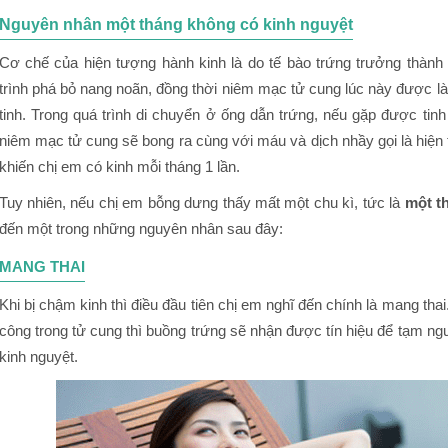
Nguyên nhân một tháng không có kinh nguyệt
Cơ chế của hiện tượng hành kinh là do tế bào trứng trưởng thành 
trình phá bỏ nang noãn, đồng thời niêm mạc tử cung lúc này được l
tinh. Trong quá trình di chuyển ở ống dẫn trứng, nếu gặp được tinh 
niêm mạc tử cung sẽ bong ra cùng với máu và dịch nhầy gọi là hiện t
khiến chị em có kinh mỗi tháng 1 lần.
Tuy nhiên, nếu chị em bỗng dưng thấy mất một chu kì, tức là
một t
đến một trong những nguyên nhân sau đây:
MANG THAI
Khi bị chậm kinh thì điều đầu tiên chị em nghĩ đến chính là mang thai
công trong tử cung thì buồng trứng sẽ nhận được tín hiệu để tạm n
kinh nguyệt.