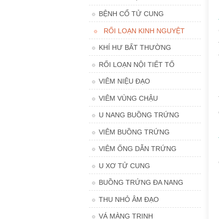
BỆNH CỔ TỬ CUNG
RỐI LOẠN KINH NGUYỆT
KHÍ HƯ BẤT THƯỜNG
RỐI LOẠN NỘI TIẾT TỐ
VIÊM NIỆU ĐẠO
VIÊM VÙNG CHẬU
U NANG BUỒNG TRỨNG
VIÊM BUỒNG TRỨNG
VIÊM ỐNG DẪN TRỨNG
U XƠ TỬ CUNG
BUỒNG TRỨNG ĐA NANG
THU NHỎ ÂM ĐẠO
VÁ MÀNG TRINH