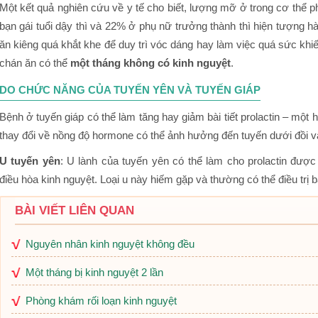
Một kết quả nghiên cứu về y tế cho biết, lượng mỡ ở trong cơ thể 
bạn gái tuổi dậy thì và 22% ở phụ nữ trưởng thành thì hiện tượng h
ăn kiêng quá khắt khe để duy trì vóc dáng hay làm việc quá sức k
chán ăn có thể
một tháng không có kinh nguyệt
.
DO CHỨC NĂNG CỦA TUYẾN YÊN VÀ TUYẾN GIÁP
Bệnh ở tuyến giáp có thể làm tăng hay giảm bài tiết prolactin – một h
thay đổi về nồng độ hormone có thể ảnh hưởng đến tuyến dưới đồi v
U tuyến yên
: U lành của tuyến yên có thể làm cho prolactin đượ
điều hòa kinh nguyệt. Loại u này hiếm gặp và thường có thể điều trị 
BÀI VIẾT LIÊN QUAN
Nguyên nhân kinh nguyệt không đều
Một tháng bị kinh nguyệt 2 lần
Phòng khám rối loạn kinh nguyệt