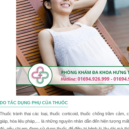
DO TÁC DỤNG PHỤ CỦA THUỐC
Thuốc tránh thai các loại, thuốc corticoid, thuốc chống trầm cảm, 
giáp, hóa liệu pháp,… là những nguyên nhân dẫn đến hiện tượng mấ
đó, nếu chị em đang sử dụng thuốc để điều trị bệnh lý lâu dài mà t