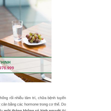
chống rối nhiễu tâm trí, chữa bệnh tuyến
t cân bằng các hormone trong cơ thể. Do
hấy
một tháng không có kinh nguyệt
thì