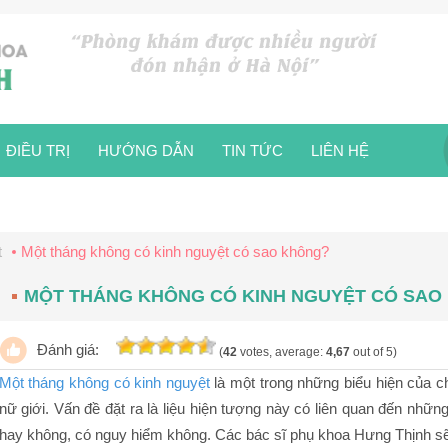
ĐIỀU TRỊ
HƯỚNG DẪN
TIN TỨC
LIÊN HỆ
t
Một tháng không có kinh nguyệt có sao không?
MỘT THÁNG KHÔNG CÓ KINH NGUYỆT CÓ SAO
Đánh giá:
(
42
votes, average:
4,67
out of 5)
Một tháng không có kinh nguyệt
là một trong những biểu hiện của c
nữ giới. Vấn đề đặt ra là liệu hiện tượng này có liên quan đến nhữn
hay không, có nguy hiểm không. Các bác sĩ phụ khoa Hưng Thịnh sẽ 