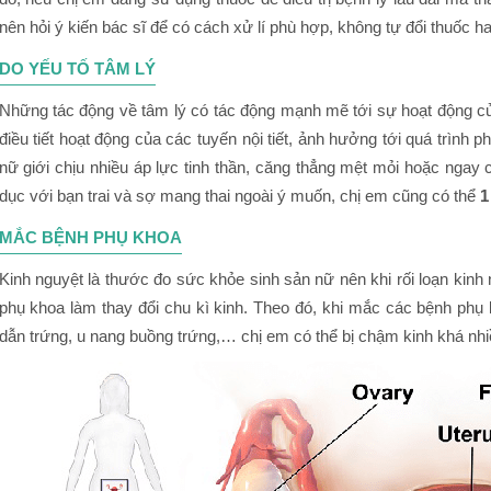
nên hỏi ý kiến bác sĩ để có cách xử lí phù hợp, không tự đổi thuốc h
DO YẾU TỐ TÂM LÝ
Những tác động về tâm lý có tác động mạnh mẽ tới sự hoạt động củ
điều tiết hoạt động của các tuyến nội tiết, ảnh hưởng tới quá trình
nữ giới chịu nhiều áp lực tinh thần, căng thẳng mệt mỏi hoặc ngay c
dục với bạn trai và sợ mang thai ngoài ý muốn, chị em cũng có thể
1
MẮC BỆNH PHỤ KHOA
Kinh nguyệt là thước đo sức khỏe sinh sản nữ nên khi rối loạn kin
phụ khoa làm thay đổi chu kì kinh. Theo đó, khi mắc các bệnh phụ
dẫn trứng, u nang buồng trứng,… chị em có thể bị chậm kinh khá nhi