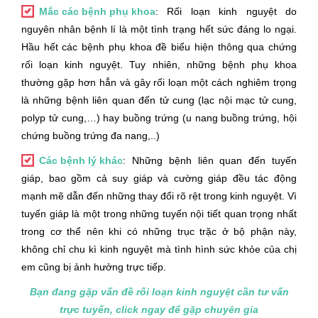
Mắc các bệnh phụ khoa
: Rối loạn kinh nguyệt do
nguyên nhân bệnh lí là một tình trạng hết sức đáng lo ngại.
Hầu hết các bệnh phụ khoa đề biểu hiện thông qua chứng
rối loạn kinh nguyệt. Tuy nhiên, những bệnh phụ khoa
thường gặp hơn hẳn và gây rối loạn một cách nghiêm trọng
là những bệnh liên quan đến tử cung (lạc nội mạc tử cung,
polyp tử cung,…) hay buồng trứng (u nang buồng trứng, hội
chứng buồng trứng đa nang,..)
Các bệnh lý khác
: Những bệnh liên quan đến tuyến
giáp, bao gồm cả suy giáp và cường giáp đều tác động
mạnh mẽ dẫn đến những thay đổi rõ rệt trong kinh nguyệt. Vì
tuyến giáp là một trong những tuyến nội tiết quan trọng nhất
trong cơ thể nên khi có những trục trặc ở bộ phận này,
không chỉ chu kì kinh nguyệt mà tình hình sức khỏe của chị
em cũng bị ảnh hưởng trực tiếp.
Bạn đang gặp vấn đề rối loạn kinh nguyệt cần tư vấn
trực tuyến, click ngay để gặp chuyên gia