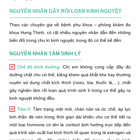
NGUYÊN NHÂN GÂY RỐI LOẠN KINH NGUYỆT
Theo các chuyên gia về bệnh phụ khoa – phòng khám đa
khoa Hưng Thịnh, có rất nhiều nguyên nhân dẫn đến những
biến đổi trong chu kì kinh nguyệt, trong đó có thể kể đến:
NGUYÊN NHÂN TÂM SINH LÝ
Chế độ dinh dưỡng
: Chị em không cung cấp đầy đủ
dưỡng chất cho cơ thể, kiêng khem quá khắt khe hay thường
xuyên sử dụng chất kích thích (rượu, bia, thuốc lá,…), chất
gây nghiện làm rối loạn quá trình sinh lí trong cơ thể gây ra
kinh nguyệt không đều.
Tâm lí
: Tâm trạng mệt mỏi, chán nản và ức chế, áp lực
tinh thần đè nén trong thời gian dài khiến cho cơ thể tiết ra
một loại hormone có tên là cortisol ảnh hưởng trực tiếp đến
quá trình sản xuất hai kích thích tố quan trọng là estrogen và