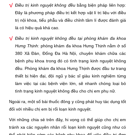
Điều trị kinh nguyệt không đều
bằng biện pháp liên hợp:
Đây là phương pháp điều trị kết hợp vật lí trị liệu với điều
trị nội khoa, tiểu phẫu và điều chỉnh tâm lí được đánh giá
là có hiệu quả khá cao.
Điều trị kinh nguyệt không đều tại phòng khám đa khoa
Hưng Thịnh:
phòng khám đa khoa Hưng Thịnh nằm ở số
380 Xã Đàn, Đống Đa Hà Nội, chuyên khám chữa các
bệnh phụ khoa trong đó có tình trạng kinh nguyệt không
đều. Phòng khám đa khoa Hưng Thịnh được đầu tư trang
thiết bị hiện đại, đội ngũ y bác sĩ giàu kinh nghiệm từng
làm việc tại các bệnh viện lớn, sẽ nhanh chóng loại bỏ
tình trạng kinh nguyệt không đều cho chị em phụ nữ.
Ngoài ra, một số bài thuốc đông y cũng phát huy tác dụng tốt
đối với nhiều chị em bị rối loạn kinh nguyệt.
Với những chia sẻ trên đây, hi vọng có thể giúp cho chị em
tránh xa các nguyên nhân rối loạn kinh nguyệt cũng như có
thể phát hiện sớm các bệnh phụ khoa để việc điều trị đơn