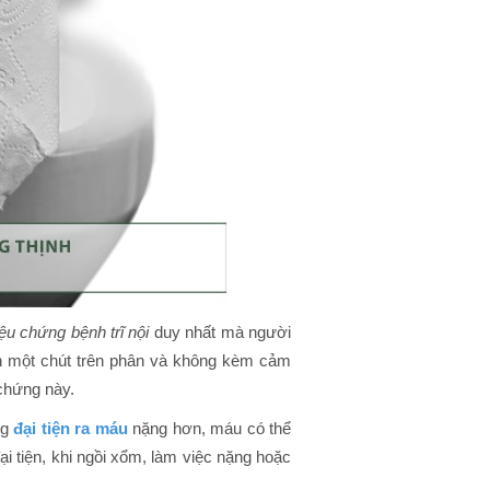
iệu chứng bệnh trĩ nội
duy nhất mà người
nh một chút trên phân và không kèm cảm
 chứng này.
ng
đại tiện ra máu
nặng hơn, máu có thể
ại tiện, khi ngồi xổm, làm việc nặng hoặc