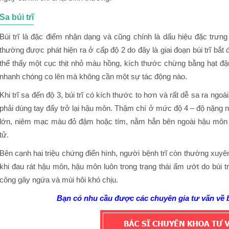
Sa búi trĩ
Búi trĩ là đặc điểm nhận dạng và cũng chính là dấu hiệu đặc trưng n
thường được phát hiện ra ở cấp độ 2 do đây là giai đoạn búi trĩ bắt đ
thể thấy một cục thịt nhỏ màu hồng, kích thước chừng bằng hạt đậ
nhanh chóng co lên mà không cần một sự tác động nào.
Khi trĩ sa đến độ 3, búi trĩ có kích thước to hơn và rất dễ sa ra ngoà
phải dùng tay đẩy trở lại hậu môn. Thậm chí ở mức độ 4 – độ nặng nhất
lớn, niêm mạc màu đỏ đậm hoặc tím, nằm hẳn bên ngoài hậu môn v
tử.
Bên cạnh hai triệu chứng điển hình, người bệnh trĩ còn thường xuy
khi đau rát hậu môn, hậu môn luôn trong trạng thái ẩm ướt do búi tr
công gây ngứa và mùi hôi khó chịu.
Bạn có nhu cầu được các chuyên gia tư vấn về bệ