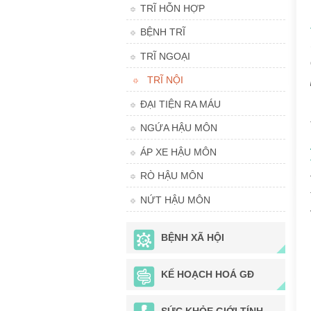
TRĨ HỖN HỢP
BỆNH TRĨ
TRĨ NGOẠI
TRĨ NỘI
ĐẠI TIỆN RA MÁU
NGỨA HẬU MÔN
ÁP XE HẬU MÔN
RÒ HẬU MÔN
NỨT HẬU MÔN
BỆNH XÃ HỘI
KẾ HOẠCH HOÁ GĐ
SỨC KHỎE GIỚI TÍNH