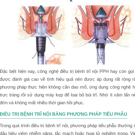
Đặc biệt hiện nay, công nghệ điều trị bệnh trĩ nội PPH hay còn gọi
được đánh giá cao về tính hiệu quả nên được áp dụng rất rộng rãi 
phương pháp thực hiện không cần dao mổ, ứng dụng công nghệ h
trực tràng rồi sử dụng máy kẹp để loại bỏ búi trĩ. Nhờ ít xâm lấn
đớn và không mất nhiều thời gian hồi phục.
ĐIỀU TRỊ BỆNH TRĨ NỘI BẰNG PHƯƠNG PHÁP TIỂU PHẪU
Trong quá trình điều trị bệnh trĩ nội, phương pháp tiểu phẫu thường í
dấu hiệu viêm nhiễm nặng, tắc mạch hoặc hoại tử nghiêm trọng. Việc