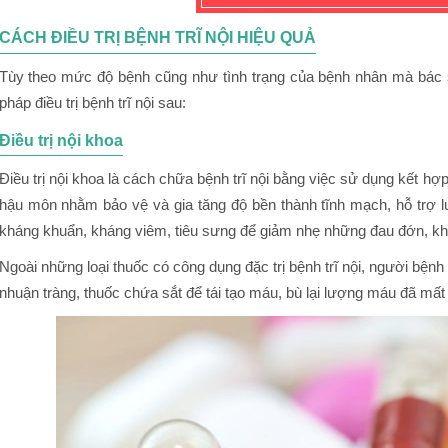
CÁCH ĐIỀU TRỊ BỆNH TRĨ NỘI HIỆU QUẢ
Tùy theo mức độ bệnh cũng như tình trạng của bệnh nhân mà bác s
pháp điều trị bệnh trĩ nội sau:
Điều trị nội khoa
Điều trị nội khoa là cách chữa bệnh trĩ nội bằng việc sử dụng kết hợp
hậu môn nhằm bảo vệ và gia tăng độ bền thành tĩnh mạch, hỗ trợ lư
kháng khuẩn, kháng viêm, tiêu sưng để giảm nhẹ những đau đớn, khó
Ngoài những loại thuốc có công dụng đặc trị bệnh trĩ nội, người bệnh
nhuận tràng, thuốc chứa sắt để tái tạo máu, bù lại lượng máu đã mất 