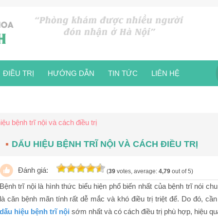
ĐIỀU TRỊ
HƯỚNG DẪN
TIN TỨC
LIÊN HỆ
ệu bệnh trĩ nội và cách điều trị
DẤU HIỆU BỆNH TRĨ NỘI VÀ CÁCH ĐIỀU TRỊ
Đánh giá:
(
39
votes, average:
4,79
out of 5)
Bệnh trĩ nội là hình thức biểu hiện phổ biến nhất của bệnh trĩ nói c
là căn bệnh mãn tính rất dễ mắc và khó điều trị triệt để. Do đó, c
dấu hiệu bệnh trĩ nội
sớm nhất và có cách điều trị phù hợp, hiệu qu