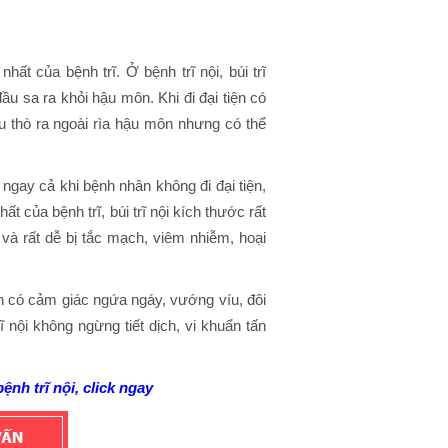
hất của bệnh trĩ. Ở bệnh trĩ nội, búi trĩ
ầu sa ra khỏi hậu môn. Khi đi đại tiện có
u thò ra ngoài rìa hậu môn nhưng có thể
i ngay cả khi bệnh nhân không đi đại tiện,
 của bệnh trĩ, búi trĩ nội kích thước rất
à rất dễ bị tắc mạch, viêm nhiễm, hoại
ên có cảm giác ngứa ngáy, vướng víu, đôi
ĩ nội không ngừng tiết dịch, vi khuẩn tấn
nh trĩ nội, click ngay