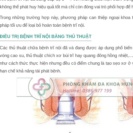
không thể phát huy hiệu quả tốt mà chỉ còn đóng vai trò phối hợp để hỗ
Trong những trường hợp này, phương pháp can thiệp ngoại khoa tác
pháp tối ưu để loại bỏ hoàn toàn bệnh trĩ nội.
ĐIỀU TRỊ BỆNH TRĨ NỘI BẰNG THỦ THUẬT
Các thủ thuật chữa bệnh trĩ nội đã và đang được áp dụng phổ biến 
vòng cao su, thủ thuật chích xơ búi trĩ hay quang đông hồng nhiệt
như cách thức thực hiện nhưng đều có điểm chung là tạo sẹo xơ ở vị tr
hạn chế khả năng tái phát bệnh.