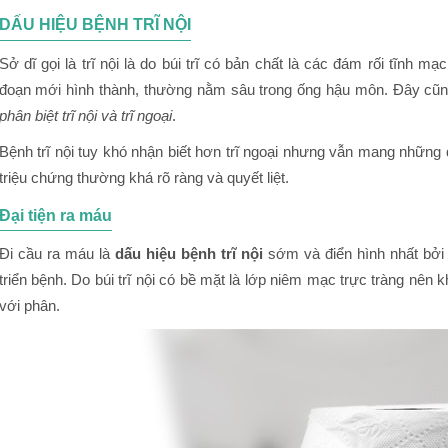
DẤU HIỆU BỆNH TRĨ NỘI
Sở dĩ gọi là trĩ nội là do búi trĩ có bản chất là các đám rối tĩnh m
đoạn mới hình thành, thường nằm sâu trong ống hậu môn. Đây cũng
phân biệt trĩ nội và trĩ ngoại
.
Bệnh trĩ nội tuy khó nhận biết hơn trĩ ngoại nhưng vẫn mang những
triệu chứng thường khá rõ ràng và quyết liệt.
Đại tiện ra máu
Đi cầu ra máu là
dấu hiệu bệnh trĩ nội
sớm và điển hình nhất bởi n
triển bệnh. Do búi trĩ nội có bề mặt là lớp niêm mạc trực tràng nên
với phân.