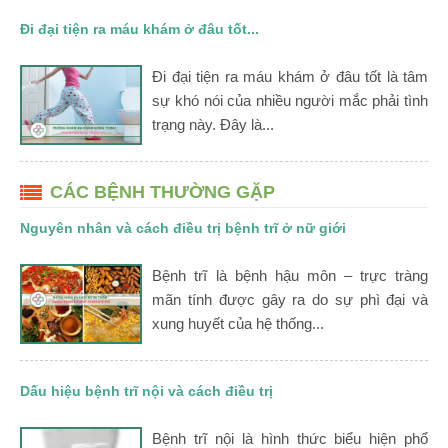
Đi đại tiện ra máu khám ở đâu tốt...
Đi đại tiện ra máu khám ở đâu tốt là tâm
sự khó nói của nhiều người mắc phải tình
trạng này. Đây là...
CÁC BỆNH THƯỜNG GẶP
Nguyên nhân và cách điều trị bệnh trĩ ở nữ giới
Bệnh trĩ là bệnh hậu môn – trực tràng
mãn tính được gây ra do sự phì đại và
xung huyết của hệ thống...
Dấu hiệu bệnh trĩ nội và cách điều trị
Bệnh trĩ nội là hình thức biểu hiện phổ