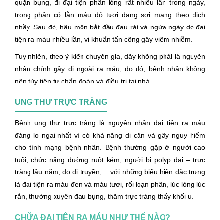
quặn bụng, đi đại tiện phân lỏng rất nhiều lần trong ngày,
trong phân có lẫn máu đỏ tươi dạng sợi mang theo dịch
nhầy. Sau đó, hậu môn bắt đầu đau rát và ngứa ngáy do đại
tiện ra máu nhiều lần, vi khuẩn tấn công gây viêm nhiễm.
Tuy nhiên, theo ý kiến chuyên gia, đây không phải là nguyên
nhân chính gây đi ngoài ra máu, do đó, bệnh nhân không
nên tùy tiện tự chẩn đoán và điều trị tại nhà.
UNG THƯ TRỰC TRÀNG
Bệnh ung thư trực tràng là nguyên nhân đại tiện ra máu
đáng lo ngại nhất vì có khả năng di căn và gây nguy hiểm
cho tính mạng bệnh nhân. Bệnh thường gặp ở người cao
tuổi, chức năng đường ruột kém, người bị polyp đại – trực
tràng lâu năm, do di truyền,… với những biểu hiện đặc trưng
là đại tiện ra máu đen và máu tươi, rối loạn phân, lúc lỏng lúc
rắn, thường xuyên đau bụng, thăm trực tràng thấy khối u.
CHỮA ĐẠI TIỆN RA MÁU NHƯ THẾ NÀO?