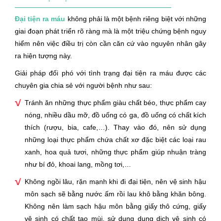
Đại tiện ra máu
không phải là một bệnh riêng biệt với những
giai đoạn phát triển rõ ràng mà là một triệu chứng bệnh nguy
hiểm nên việc điều trị còn cần căn cứ vào nguyên nhân gây
ra hiện tượng này.
Giải pháp đối phó với tình trạng đại tiện ra máu được các
chuyên gia chia sẻ với người bệnh như sau:
Tránh ăn những thực phẩm giàu chất béo, thực phẩm cay
nóng, nhiều dầu mỡ, đồ uống có ga, đồ uống có chất kích
thích (rượu, bia, cafe,…). Thay vào đó, nên sử dụng
những loại thực phẩm chứa chất xơ đặc biệt các loại rau
xanh, hoa quả tươi, những thực phẩm giúp nhuận tràng
như bí đỏ, khoai lang, mồng tơi,…
Không ngồi lâu, rặn mạnh khi đi đại tiện, nên vệ sinh hậu
môn sạch sẽ bằng nước ấm rồi lau khô bằng khăn bông.
Không nên làm sạch hậu môn bằng giấy thô cứng, giấy
vệ sinh có chất tạo mùi, sử dụng dung dịch vệ sinh có