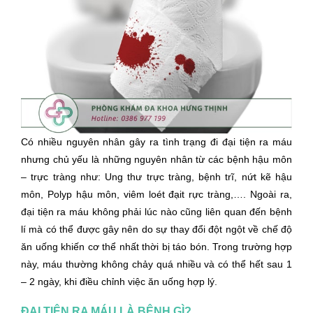
Có nhiều nguyên nhân gây ra tình trạng đi đại tiện ra máu
nhưng chủ yếu là những nguyên nhân từ các bệnh hậu môn
– trực tràng như: Ung thư trực tràng, bệnh trĩ, nứt kẽ hậu
môn, Polyp hậu môn, viêm loét đạit rực tràng,…. Ngoài ra,
đại tiện ra máu không phải lúc nào cũng liên quan đến bệnh
lí mà có thể được gây nên do sự thay đổi đột ngột về chế độ
ăn uống khiến cơ thể nhất thời bị táo bón. Trong trường hợp
này, máu thường không chảy quá nhiều và có thể hết sau 1
– 2 ngày, khi điều chỉnh việc ăn uống hợp lý.
ĐẠI TIỆN RA MÁU LÀ BỆNH GÌ?