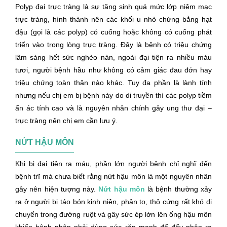
Polyp đại trực tràng là sự tăng sinh quá mức lớp niêm mạc
trực tràng, hình thành nên các khối u nhỏ chừng bằng hạt
đậu (gọi là các polyp) có cuống hoặc không có cuống phát
triển vào trong lòng trực tràng. Đây là bệnh có triệu chứng
lâm sàng hết sức nghèo nàn, ngoài đại tiện ra nhiều máu
tươi, người bệnh hầu như không có cảm giác đau đớn hay
triệu chứng toàn thân nào khác. Tuy đa phần là lành tính
nhưng nếu chị em bị bệnh này do di truyền thì các polyp tiềm
ẩn ác tính cao và là nguyên nhân chính gây ung thư đại –
trực tràng nên chị em cần lưu ý.
NỨT HẬU MÔN
Khi bị đại tiện ra máu, phần lớn người bệnh chỉ nghĩ đến
bệnh trĩ mà chưa biết rằng nứt hậu môn là một nguyên nhân
gây nên hiện tượng này.
Nứt hậu môn
là bệnh thường xảy
ra ở người bị táo bón kinh niên, phân to, thô cứng rất khó di
chuyển trong đường ruột và gây sức ép lớn lên ống hậu môn
khiến bệnh nhân phải dùng sức rặn mạnh để đẩy phân ra