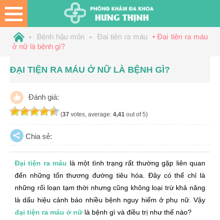
Bệnh hậu môn
Đại tiện ra máu
Đại tiện ra máu
ở nữ là bệnh gì?
ĐẠI TIỆN RA MÁU Ở NỮ LÀ BỆNH GÌ?
Đánh giá:
(
37
votes, average:
4,41
out of 5)
Chia sẻ:
Đại tiện ra máu
là một tình trạng rất thường gặp liên quan
đến những tổn thương đường tiêu hóa. Đây có thể chỉ là
những rối loạn tạm thời nhưng cũng không loại trừ khả năng
là dấu hiệu cảnh báo nhiều bệnh nguy hiểm ở phụ nữ. Vậy
đại tiện ra máu ở nữ
là bệnh gì và điều trị như thế nào?